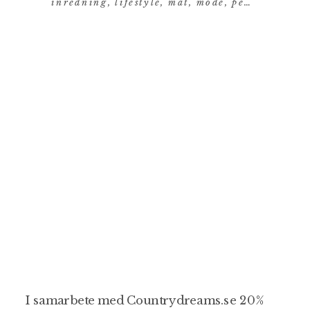
inredning
,
lifestyle
,
mat
,
mode
,
personligt
,
re
I samarbete med Countrydreams.se 20%