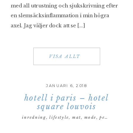
med all utrustning och sjukskrivning efter
en slemsäcksinflammation i min högra
axel. Jag väljer dock att se […]
VISA ALLT
JANUARI 6, 2018
hotell i paris – hotel
square louvois
inredning
,
lifestyle
,
mat
,
mode
,
personligt
,
re