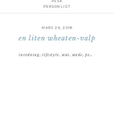
RESA
PERSONLIGT
MARS 26, 2018
en liten wheaten-valp
inredning
,
lifestyle
,
mat
,
mode
,
personligt
,
re