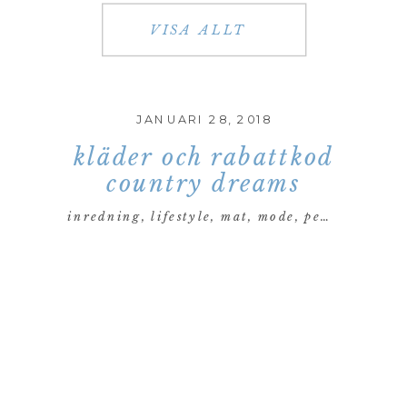
VISA ALLT
JANUARI 28, 2018
kläder och rabattkod
country dreams
inredning
,
lifestyle
,
mat
,
mode
,
personligt
,
re