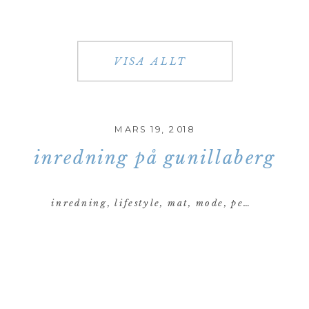
VISA ALLT
MARS 19, 2018
inredning på gunillaberg
inredning
,
lifestyle
,
mat
,
mode
,
personligt
,
re