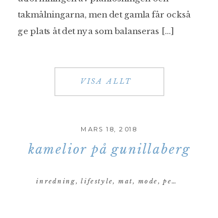
takmålningarna, men det gamla får också
ge plats åt det nya som balanseras […]
VISA ALLT
MARS 18, 2018
kamelior på gunillaberg
inredning
,
lifestyle
,
mat
,
mode
,
personligt
,
re