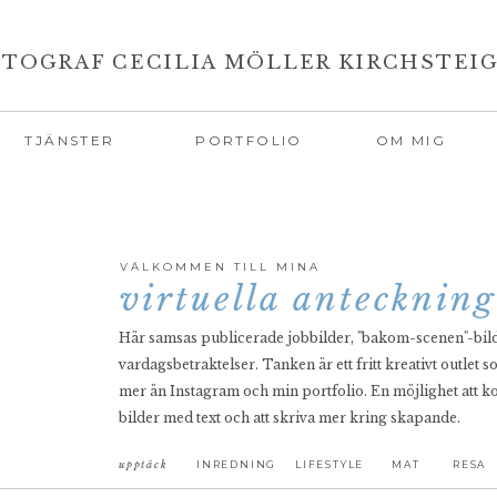
TOGRAF CECILIA MÖLLER KIRCHSTEI
TJÄNSTER
PORTFOLIO
OM MIG
VÄLKOMMEN TILL MINA
virtuella antecknin
Här samsas publicerade jobbilder, "bakom-scenen"-bild
vardagsbetraktelser. Tanken är ett fritt kreativt outlet 
mer än Instagram och min portfolio. En möjlighet att k
bilder med text och att skriva mer kring skapande.
upptäck
INREDNING
LIFESTYLE
MAT
RESA