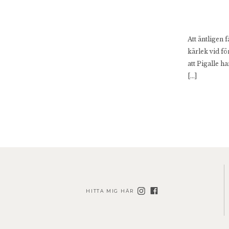
Att äntligen 
kärlek vid för
att Pigalle h
[…]
HITTA MIG HÄR