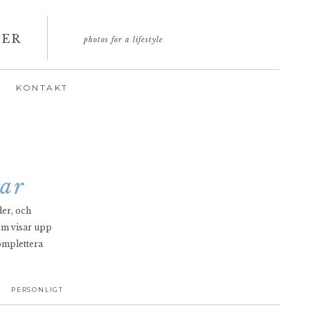
GER
photos for a lifestyle
KONTAKT
gar
er, och
som visar upp
omplettera
PERSONLIGT