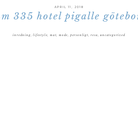
APRIL 11, 2018
um 335 hotel pigalle götebo
inredning
,
lifestyle
,
mat
,
mode
,
personligt
,
resa
,
uncategorized